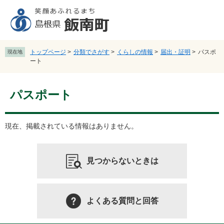
ペ
メ
ー
ニ
ジ
ュ
の
ー
先
を
トップページ
>
分類でさがす
>
くらしの情報
>
届出・証明
>
パスポ
現在地
頭
飛
ート
で
ば
す
し
本
。
て
パスポート
文
本
文
へ
現在、掲載されている情報はありません。
見つからないときは
よくある質問と回答