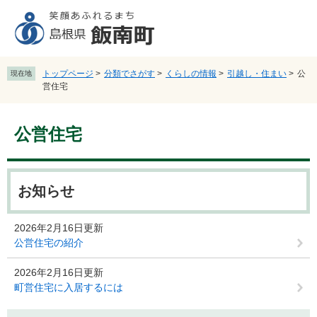
ペ
メ
ー
ニ
ジ
ュ
の
ー
先
を
トップページ
>
分類でさがす
>
くらしの情報
>
引越し・住まい
>
公
現在地
頭
飛
営住宅
で
ば
す
し
本
。
て
公営住宅
文
本
文
へ
お知らせ
2026年2月16日更新
公営住宅の紹介
2026年2月16日更新
町営住宅に入居するには