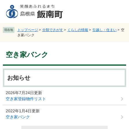
ペ
メ
ー
ニ
ジ
ュ
の
ー
先
を
トップページ
>
分類でさがす
>
くらしの情報
>
引越し・住まい
>
空
現在地
頭
飛
き家バンク
で
ば
す
し
本
。
て
空き家バンク
文
本
文
へ
お知らせ
2026年7月24日更新
空き家登録物件リスト
2022年1月4日更新
空き家バンク