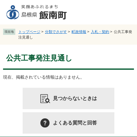
ペ
メ
ー
ニ
ジ
ュ
の
ー
先
を
トップページ
>
分類でさがす
>
町政情報
>
入札・契約
>
公共工事発
現在地
頭
飛
注見通し
で
ば
す
し
本
。
て
公共工事発注見通し
文
本
文
へ
現在、掲載されている情報はありません。
見つからないときは
よくある質問と回答