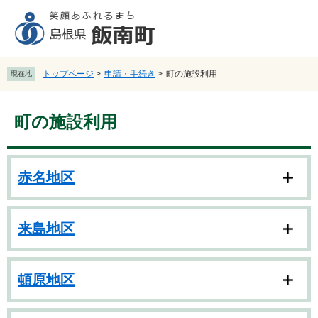
ペ
メ
ー
ニ
ジ
ュ
の
ー
先
を
トップページ
>
申請・手続き
>
町の施設利用
現在地
頭
飛
で
ば
本
す
し
町の施設利用
文
。
て
本
文
へ
赤名地区
来島地区
頓原地区