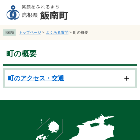
ペ
メ
ー
ニ
ジ
ュ
の
ー
先
を
トップページ
>
よくある質問
>
町の概要
現在地
頭
飛
で
ば
本
す
し
町の概要
文
。
て
本
文
へ
町のアクセス・交通