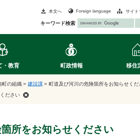
Foreign language
本文へ
サイト
G
キーワード検索
o
o
g
l
e
て・教育
町政情報
移住
カ
ス
タ
南町の組織
>
建設課
>
町道及び河川の危険箇所をお知らせくだ
ム
ください
検
索
険箇所をお知らせください