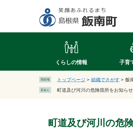
ペ
メ
ー
ニ
ジ
ュ
の
ー
先
を
頭
飛
で
ば
す
し
。
て
くらしの情報
子育
本
文
トップページ
>
組織でさがす
>
飯
現在地
へ
町道及び河川の危険箇所をお知らせ
足あと
本
文
町道及び河川の危