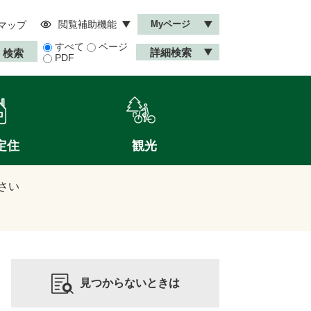
閲覧補助機能
Myページ
マップ
すべて
ページ
詳細検索
PDF
定住
観光
さい
見つからないときは