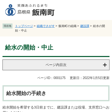
ペ
メ
ー
ニ
ジ
ュ
の
ー
先
を
トップページ
>
組織でさがす
>
飯南町の組織
>
建設課
>
給水の開
現在地
頭
飛
始・中止
で
ば
す
し
本
。
て
給水の開始・中止
文
本
文
へ
ページ内目次
ページID：0001175
更新日：2022年1月5日更新
給水開始の手続き
給水開始を希望する3日前までに、建設課または役場、支所窓口へお