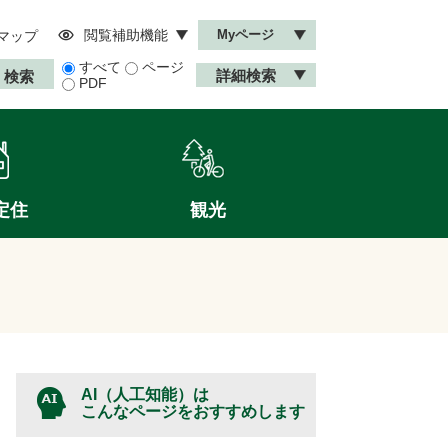
閲覧補助機能
Myページ
マップ
すべて
ページ
詳細検索
PDF
定住
観光
AI（人工知能）は
こんなページをおすすめします