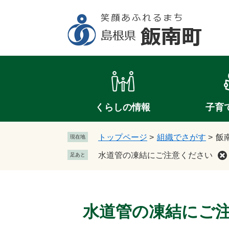
ペ
メ
ー
ニ
ジ
ュ
の
ー
先
を
頭
飛
で
ば
す
し
。
て
くらしの情報
子育
本
文
トップページ
>
組織でさがす
>
飯
現在地
へ
水道管の凍結にご注意ください
足あと
本
文
水道管の凍結にご