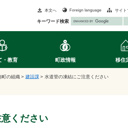
Foreign language
本文へ
サイト
G
キーワード検索
o
o
g
l
e
て・教育
町政情報
移住
カ
ス
タ
南町の組織
>
建設課
>
水道管の凍結にご注意ください
ム
検
索
注意ください