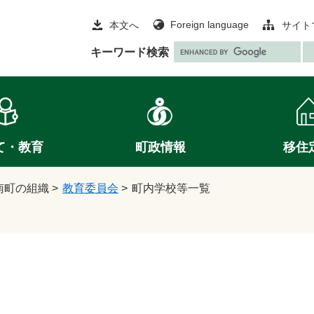
Foreign language
本文へ
サイト
G
キーワード検索
o
o
g
l
e
て・教育
町政情報
移住
カ
ス
タ
南町の組織
>
教育委員会
>
町内学校等一覧
ム
検
索