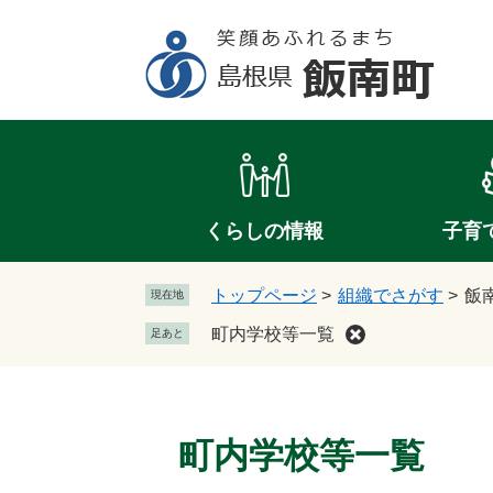
ペ
メ
ー
ニ
ジ
ュ
の
ー
先
を
頭
飛
で
ば
す
し
。
て
くらしの情報
子育
本
文
トップページ
>
組織でさがす
>
飯
現在地
へ
町内学校等一覧
足あと
本
文
町内学校等一覧