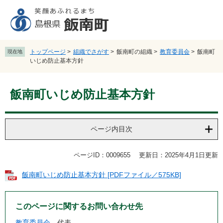
ペ
メ
ー
ニ
ジ
ュ
の
ー
先
を
トップページ
>
組織でさがす
>
飯南町の組織
>
教育委員会
>
飯南町
現在地
頭
飛
いじめ防止基本方針
で
ば
す
し
本
。
て
飯南町いじめ防止基本方針
文
本
文
へ
ページ内目次
ページID：0009655
更新日：2025年4月1日更新
飯南町いじめ防止基本方針 [PDFファイル／575KB]
このページに関するお問い合わせ先
教育委員会
代表