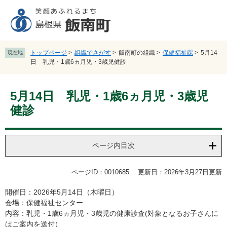
ペ
メ
ー
ニ
ジ
ュ
の
ー
先
を
トップページ
>
組織でさがす
>
飯南町の組織
>
保健福祉課
>
5月14
現在地
頭
飛
日 乳児・1歳6ヵ月児・3歳児健診
で
ば
す
し
本
。
て
5月14日 乳児・1歳6ヵ月児・3歳児
文
本
健診
文
へ
ページ内目次
ページID：0010685
更新日：2026年3月27日更新
開催日：2026年5月14日（木曜日）
会場：保健福祉センター
内容：乳児・1歳6ヵ月児・3歳児の健康診査(対象となるお子さんに
はご案内を送付）