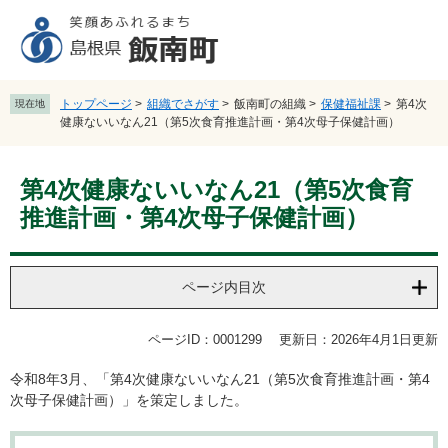
ペ
メ
ー
ニ
ジ
ュ
の
ー
先
を
トップページ
>
組織でさがす
>
飯南町の組織
>
保健福祉課
>
第4次
現在地
頭
飛
健康ないいなん21（第5次食育推進計画・第4次母子保健計画）
で
ば
す
し
本
。
て
第4次健康ないいなん21（第5次食育
文
本
推進計画・第4次母子保健計画）
文
へ
ページ内目次
ページID：0001299
更新日：2026年4月1日更新
令和8年3月、「第4次健康ないいなん21（第5次食育推進計画・第4
次母子保健計画）」を策定しました。