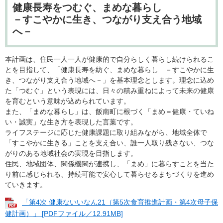
健康長寿をつむぐ、まめな暮らし
－すこやかに生き、つながり支え合う地域
へ－
本計画は、住民一人一人が健康的で自分らしく暮らし続けられるこ
とを目指して、「健康長寿を紡ぐ、まめな暮らし －すこやかに生
き、つながり支え合う地域へ－」を基本理念とします。理念に込め
た「つむぐ」という表現には、日々の積み重ねによって未来の健康
を育むという意味が込められています。
また、「まめな暮らし」は、飯南町に根づく「まめ＝健康・ていね
い・誠実」な生き方を表現した言葉です。
ライフステージに応じた健康課題に取り組みながら、地域全体で
「すこやかに生きる」ことを支え合い、誰一人取り残さない、つな
がりのある地域社会の実現を目指します。
住民、地域団体、関係機関が連携し、「まめ」に暮らすことを当た
り前に感じられる、持続可能で安心して暮らせるまちづくりを進め
ていきます。
「第4次 健康ないいなん21（第5次食育推進計画・第4次母子保
健計画）」 [PDFファイル／12.91MB]