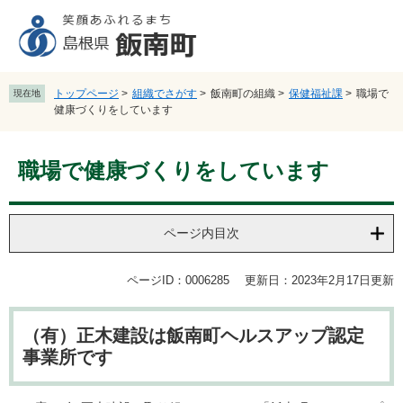
ペ
メ
ー
ニ
ジ
ュ
の
ー
先
を
トップページ
>
組織でさがす
>
飯南町の組織
>
保健福祉課
>
職場で
現在地
頭
飛
健康づくりをしています
で
ば
す
し
本
。
て
職場で健康づくりをしています
文
本
文
へ
ページ内目次
ページID：0006285
更新日：2023年2月17日更新
（有）正木建設は飯南町ヘルスアップ認定
事業所です