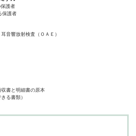
の保護者
る保護者
、耳音響放射検査（ＯＡＥ）
領収書と明細書の原本
できる書類）