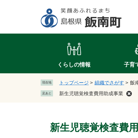
ペ
メ
ー
ニ
ジ
ュ
の
ー
先
を
頭
飛
で
ば
す
し
。
て
くらしの情報
子育
本
文
トップページ
>
組織でさがす
>
飯
現在地
へ
新生児聴覚検査費用助成事業
足あと
本
文
新生児聴覚検査費