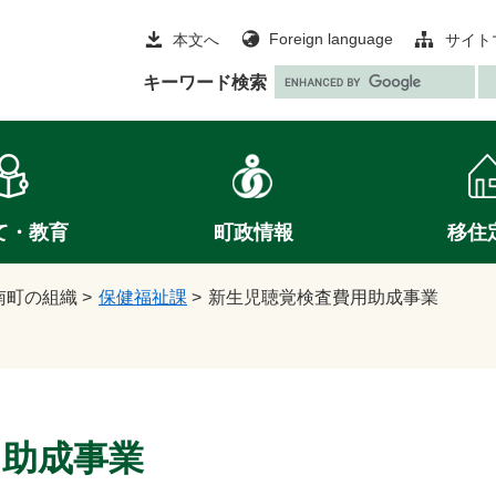
Foreign language
本文へ
サイト
G
キーワード検索
o
o
g
l
e
て・教育
町政情報
移住
カ
ス
タ
南町の組織
>
保健福祉課
>
新生児聴覚検査費用助成事業
ム
検
索
用助成事業