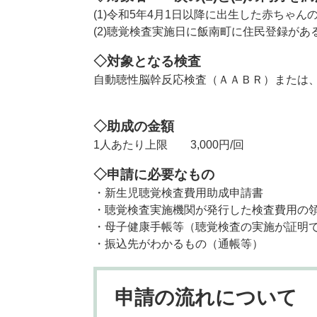
​(1)令和5年4月1日以降に出生した赤ちゃん
(2)聴覚検査実施日に飯南町に住民登録があ
◇対象となる検査
自動聴性脳幹反応検査（ＡＡＢＲ）または
◇助成の金額
1人あたり上限 3,000円/回
◇申請に必要なもの
・新生児聴覚検査費用助成申請書
・聴覚検査実施機関が発行した検査費用の
・母子健康手帳等（聴覚検査の実施が証明
・振込先がわかるもの（通帳等）
申請の流れについて