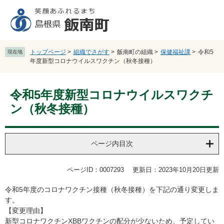
ペ
メ
ー
ニ
ジ
ュ
の
ー
先
を
トップページ
>
組織でさがす
>
飯南町の組織
>
保健福祉課
>
令和5
現在地
頭
飛
年度新型コロナウイルスワクチン（秋冬接種）
で
ば
す
し
本
。
て
令和5年度新型コロナウイルスワクチ
文
本
ン（秋冬接種）
文
へ
ページ内目次
ページID：0007293
更新日：2023年10月20日更新
令和5年度のコロナワクチン接種（秋冬接種）を下記の通り変更しま
す。
【変更理由】
新型コロナワクチンXBBワクチンの配分が少ないため、予定してい