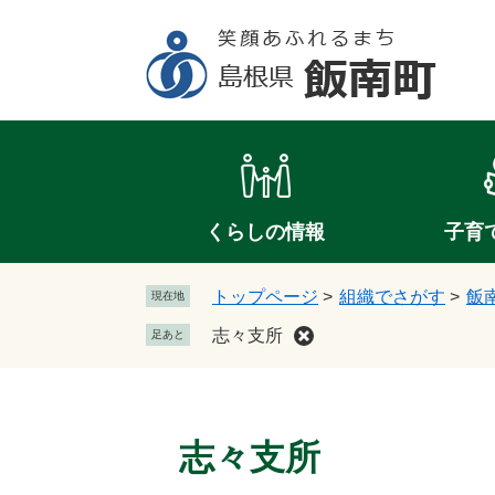
ペ
メ
ー
ニ
ジ
ュ
の
ー
先
を
頭
飛
で
ば
す
し
。
て
くらしの情報
子育
本
文
トップページ
>
組織でさがす
>
飯
現在地
へ
志々支所
足あと
本
文
志々支所