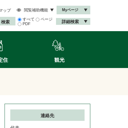
閲覧補助機能
Myページ
マップ
すべて
ページ
詳細検索
PDF
定住
観光
連絡先
代表