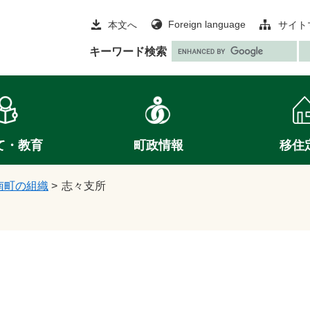
Foreign language
本文へ
サイト
G
キーワード検索
o
o
g
l
e
て・教育
町政情報
移住
カ
ス
タ
南町の組織
>
志々支所
ム
検
索