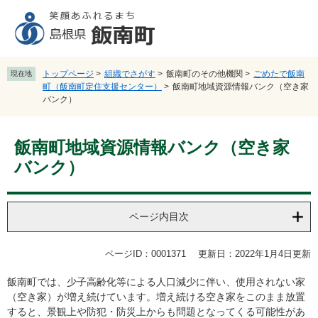
ペ
メ
ー
ニ
ジ
ュ
の
ー
先
を
トップページ
>
組織でさがす
>
飯南町のその他機関
>
ごめたで飯南
現在地
頭
飛
町（飯南町定住支援センター）
>
飯南町地域資源情報バンク（空き家
で
ば
バンク）
す
し
。
て
本
本
飯南町地域資源情報バンク（空き家
文
文
バンク）
へ
ページ内目次
ページID：0001371
更新日：2022年1月4日更新
飯南町では、少子高齢化等による人口減少に伴い、使用されない家
（空き家）が増え続けています。増え続ける空き家をこのまま放置
すると、景観上や防犯・防災上からも問題となってくる可能性があ