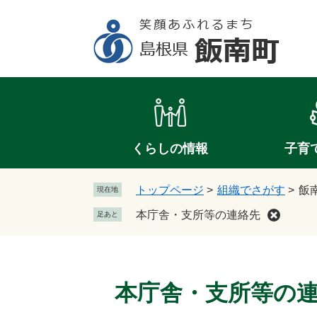
ペ
メ
ー
ニ
ジ
ュ
の
ー
先
を
頭
飛
で
ば
す
し
。
て
くらしの情報
子育
本
文
トップページ
>
組織でさがす
>
飯
現在地
へ
本庁舎・支所等の連絡先
足あと
本
文
本庁舎・支所等の