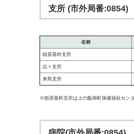
支所 (市外局番:0854)
名称
頓原基幹支所
志々支所
来島支所
※頓原基幹支所は上の飯南町保健福祉セン
病院(市外局番:0854)