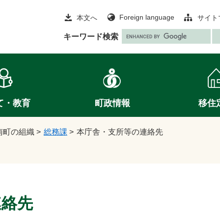
Foreign language
本文へ
サイト
G
キーワード検索
o
o
g
l
e
て・教育
町政情報
移住
カ
ス
タ
南町の組織
>
総務課
>
本庁舎・支所等の連絡先
ム
検
索
連絡先