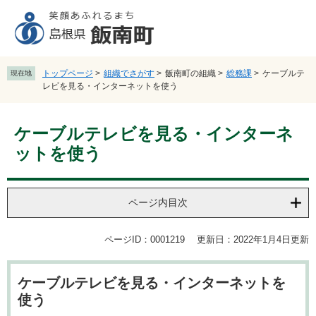
ペ
メ
ー
ニ
ジ
ュ
の
ー
先
を
トップページ
>
組織でさがす
>
飯南町の組織
>
総務課
>
ケーブルテ
現在地
頭
飛
レビを見る・インターネットを使う
で
ば
す
し
本
。
て
ケーブルテレビを見る・インターネ
文
本
ットを使う
文
へ
ページ内目次
ページID：0001219
更新日：2022年1月4日更新
ケーブルテレビを見る・インターネットを
使う