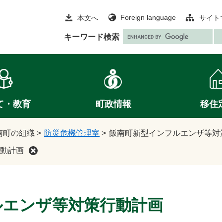
Foreign language
本文へ
サイト
G
キーワード検索
o
o
g
l
e
て・教育
町政情報
移住
カ
ス
タ
南町の組織
>
防災危機管理室
>
飯南町新型インフルエンザ等対
ム
動計画
検
索
ルエンザ等対策行動計画