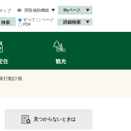
閲覧補助機能
Myページ
マップ
すべて
ページ
詳細検索
PDF
定住
観光
策行動計画
見つからないときは