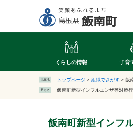
ペ
メ
ー
ニ
ジ
ュ
の
ー
先
を
頭
飛
で
ば
す
し
。
て
くらしの情報
子育
本
文
トップページ
>
組織でさがす
>
飯
現在地
へ
飯南町新型インフルエンザ等対策行
足あと
本
文
飯南町新型インフ