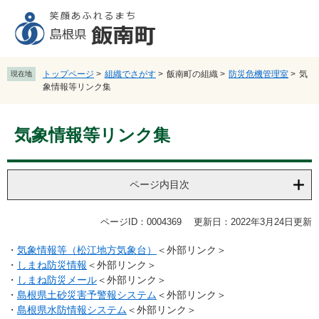
ペ
メ
ー
ニ
ジ
ュ
の
ー
先
を
トップページ
>
組織でさがす
>
飯南町の組織
>
防災危機管理室
>
気
現在地
頭
飛
象情報等リンク集
で
ば
す
し
本
。
て
気象情報等リンク集
文
本
文
へ
ページ内目次
ページID：0004369
更新日：2022年3月24日更新
・
気象情報等（松江地方気象台）
＜外部リンク＞
・
しまね防災情報
＜外部リンク＞
・
しまね防災メール
＜外部リンク＞
・
島根県土砂災害予警報システム
＜外部リンク＞
・
島根県水防情報システム
＜外部リンク＞