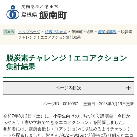
ペ
メ
ー
ニ
ジ
ュ
の
ー
先
を
トップページ
>
組織でさがす
>
飯南町の組織
>
産業振興課
>
脱炭素
現在地
頭
飛
チャレンジ！エコアクション集計結果
で
ば
す
し
本
。
て
脱炭素チャレンジ！エコアクション
文
本
集計結果
文
へ
ページ内目次
ページID：0010067
更新日：2025年9月19日更新
令和7年8月2日（土）に、小学生向けのまちづくり講演会「今日か
らやろう！家や学校でできるエコアクション」を開催しました。
参加者には、講演会後もエコアクションに取組めるようチェックシ
ートを配布しました。皆さんが8/2～9/15の期間中に取り組んだエコ