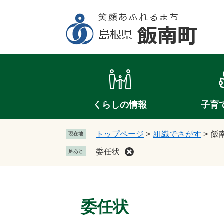
ペ
メ
ー
ニ
ジ
ュ
の
ー
先
を
頭
飛
で
ば
す
し
。
て
くらしの情報
子育
本
文
トップページ
>
組織でさがす
>
飯
現在地
へ
委任状
足あと
本
文
委任状