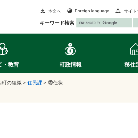
Foreign language
本文へ
サイト
G
キーワード検索
o
o
g
l
e
て・教育
町政情報
移住
カ
ス
タ
南町の組織
>
住民課
>
委任状
ム
検
索