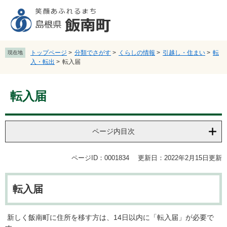
ペ
メ
ー
ニ
ジ
ュ
の
ー
先
を
トップページ
>
分類でさがす
>
くらしの情報
>
引越し・住まい
>
転
現在地
頭
飛
入・転出
>
転入届
で
ば
す
し
本
。
て
転入届
文
本
文
へ
ページ内目次
ページID：0001834
更新日：2022年2月15日更新
転入届
新しく飯南町に住所を移す方は、14日以内に「転入届」が必要で