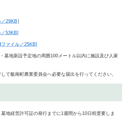
／29KB
］
53KB]
ファイル／25KB]
・墓地新設予定地の周囲100メートル以内に施設及び人家
行して飯南町農業委員会へ必要な届出を行ってください。
墓地経営許可証の発行までに1週間から10日程度要しま