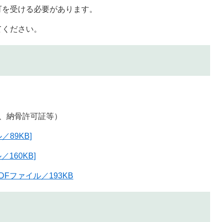
可を受ける必要があります。
てください。
、納骨許可証等）
／89KB]
160KB]
Fファイル／193KB