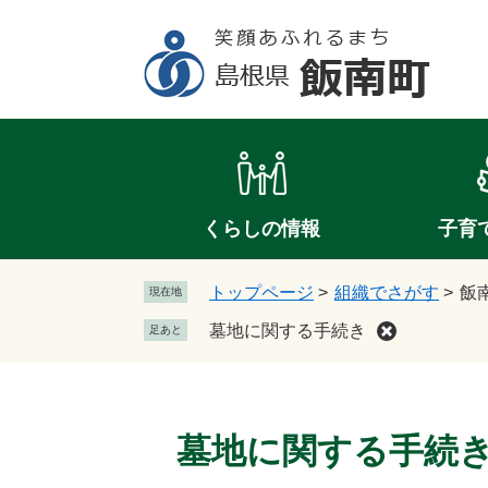
ペ
メ
ー
ニ
ジ
ュ
の
ー
先
を
頭
飛
で
ば
す
し
。
て
くらしの情報
子育
本
文
トップページ
>
組織でさがす
>
飯
現在地
へ
墓地に関する手続き
足あと
本
文
墓地に関する手続