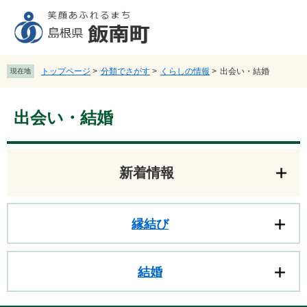
ペ
メ
ー
ニ
ジ
ュ
の
ー
先
を
トップページ
>
分類でさがす
>
くらしの情報
>
出会い・結婚
現在地
頭
飛
で
ば
本
す
し
出会い・結婚
文
。
て
本
文
へ
新着情報
縁結び
結婚