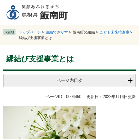
ペ
メ
ー
ニ
ジ
ュ
の
ー
先
を
トップページ
>
組織でさがす
>
飯南町の組織
>
こども未来推進室
>
現在地
頭
飛
縁結び支援事業とは
で
ば
す
し
本
。
て
縁結び支援事業とは
文
本
文
へ
ページ内目次
ページID：0004450
更新日：2022年1月4日更新