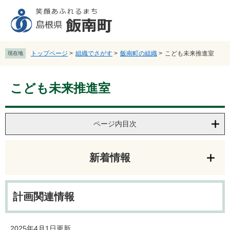
ペ
メ
ー
ニ
ジ
ュ
の
ー
先
を
トップページ
>
組織でさがす
>
飯南町の組織
>
こども未来推進室
現在地
頭
飛
で
ば
本
す
し
こども未来推進室
文
。
て
本
文
へ
ページ内目次
新着情報
計画関連情報
2025年4月1日更新