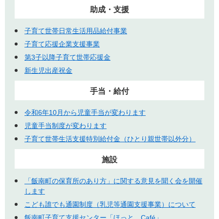
助成・支援
子育て世帯日常生活用品給付事業
子育て応援企業支援事業
第3子以降子育て世帯応援金
新生児出産祝金
手当・給付
令和6年10月から児童手当が変わります
児童手当制度が変わります
子育て世帯生活支援特別給付金（ひとり親世帯以外分）
施設
「飯南町の保育所のあり方」に関する意見を聞く会を開催
します
こども誰でも通園制度（乳児等通園支援事業）について
飯南町子育て支援センター「ほっと。Café」