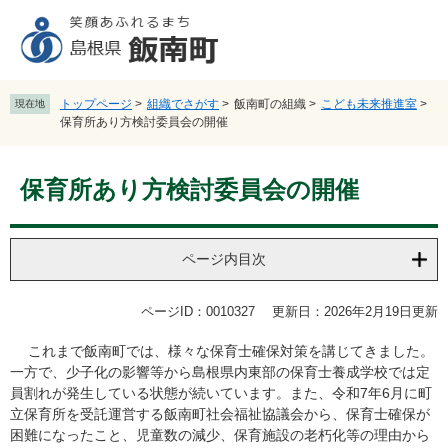
ペ
メ
ー
ニ
ジ
ュ
の
ー
先
を
トップページ
>
組織でさがす
>
飯南町の組織
>
こども未来推進室
>
現在地
頭
飛
保育所あり方検討委員会の開催
で
ば
す
し
本
。
て
保育所あり方検討委員会の開催
文
本
文
へ
ページ内目次
ページID：0010327
更新日：2026年2月19日更新
これまで飯南町では、様々な保育士確保対策を講じてきました。
一方で、少子化の影響等から島根県内東部の保育士養成学校では定
員割れが発生している状態が続いています。また、令和7年6月に町
立保育所を受託運営する飯南町社会福祉協議会から、保育士確保が
困難になったこと、児童数の減少、保育施設の老朽化等の理由から