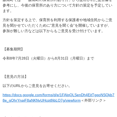
参考にし、今後の保育所のあり方について方針の策定を予定してい
ます。
方針を策定する上で、保育所を利用する保護者や地域住民からご意
見を聞かせていただくために”意見を聞く会”を開催していますが、
参加が難しい方などは以下からもご意見を受け付けています。
【募集期間】
令和8年7月28日（火曜日）から8月31日（月曜日）まで
【意見の方法】
以下のURLからご意見をお寄せください。
https://docs.google.com/forms/d/e/1FAIpQLSenDh4EitTgqoNSQkb7
8e_gOhrYnajF8aNKNvUHcpt8jbLO7g/viewform
＜外部リンク＞