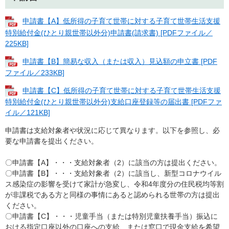
申請書【A】低所得の子育て世帯に対する子育て世帯生活支援
特別給付金(ひとり親世帯以外分)申請書(請求書) [PDFファイル／
225KB]
申請書【B】簡易な収入（または収入）見込額の申立書 [PDF
ファイル／233KB]
申請書【C】低所得の子育て世帯に対する子育て世帯生活支援
特別給付金(ひとり親世帯以外分)支給口座登録等の届出書 [PDFファ
イル／121KB]
申請書は支給対象者や状況に応じて異なります。以下を参照し、必
要な申請書を提出ください。
〇申請書【A】・・・支給対象者（2）に該当の方は提出ください。
〇申請書【B】・・・支給対象者（2）に該当し、新型コロナウイル
ス感染症の影響を受けて家計が急変し、令和4年度分の住民税均等割
が非課税である方と同様の事情にあると認められる世帯の方は提出
ください。
〇申請書【C】・・・児童手当（または特別児童扶養手当）振込に
おける指定口座以外の口座への支給、または窓口で現金支給を希望