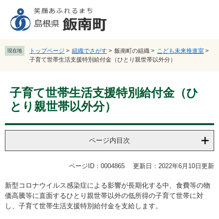
ペ
メ
ー
ニ
ジ
ュ
の
ー
先
を
トップページ
>
組織でさがす
>
飯南町の組織
>
こども未来推進室
>
現在地
頭
飛
子育て世帯生活支援特別給付金（ひとり親世帯以外分）
で
ば
す
し
本
。
て
子育て世帯生活支援特別給付金（ひ
文
本
とり親世帯以外分）
文
へ
ページ内目次
ページID：0004865
更新日：2022年6月10日更新
新型コロナウイルス感染症による影響が長期化する中、食費等の物
価高騰等に直面するひとり親世帯以外の低所得の子育て世帯に対
し、子育て世帯生活支援特別給付金を支給します。