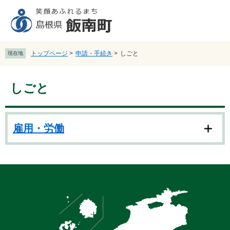
ペ
メ
ー
ニ
ジ
ュ
の
ー
先
を
トップページ
>
申請・手続き
>
しごと
現在地
頭
飛
で
ば
本
す
し
しごと
文
。
て
本
文
へ
雇用・労働