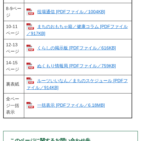
8-9ペー
役場通信 [PDFファイル／1004KB]
ジ
10-11
まちのおもちゃ箱／健康コラム [PDFファイル
ページ
／917KB]
12-13
くらしの掲示板 [PDFファイル／616KB]
ページ
14-15
ぬくもり情報局 [PDFファイル／759KB]
ページ
ルーツいいなん／まちのスケジュール [PDFフ
裏表紙
ァイル／914KB]
全ペー
一括表示 [PDFファイル／6.18MB]
ジ一括
表示
このページに関するお問い合わせ先