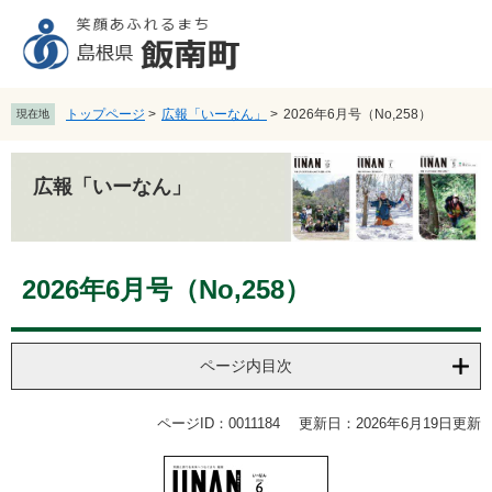
ペ
メ
ー
ニ
ジ
ュ
の
ー
先
を
トップページ
>
広報「いーなん」
>
2026年6月号（No,258）
現在地
頭
飛
で
ば
す
し
広報「いーなん」
。
て
本
文
本
へ
2026年6月号（No,258）
文
ページ内目次
ページID：0011184
更新日：2026年6月19日更新