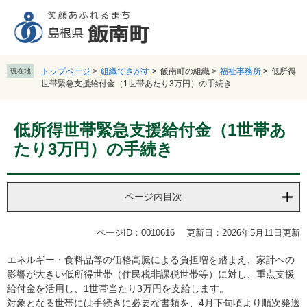
ペ
メ
ー
ニ
ジ
ュ
の
ー
先
を
トップページ
>
組織でさがす
>
飯南町の組織
>
福祉事務所
>
低所得
現在地
頭
飛
世帯緊急支援給付金（1世帯あたり3万円）の手続き
で
ば
す
し
本
。
て
低所得世帯緊急支援給付金（1世帯あ
文
本
たり3万円）の手続き
文
へ
ページ内目次
ページID：0010616
更新日：2026年5月11日更新
エネルギー・食料品等の価格高騰による負担増を踏まえ、家計への
影響が大きい低所得世帯（住民税非課税世帯等）に対し、重点支援
給付金を活用し、1世帯当たり3万円を支給します。
対象となる世帯には手続きに必要な書類を、4月下旬頃より順次発送