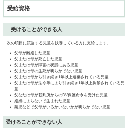
受給資格
受けることができる人
次の項目に該当する児童を扶養している方に支給します。
父母が離婚した児童
父または母が死亡した児童
父または母が障害の状態にある児童
父または母の生死が明らかでない児童
父または母から引き続き1年以上遺棄されている児童
父または母が法令等により引き続き1年以上拘禁されている児
童
父なたは母が裁判所からのDV保護命令を受けた児童
婚姻によらないで生まれた児童
棄児などで父母がいるかいないかが明らかでない児童
受けることができない人