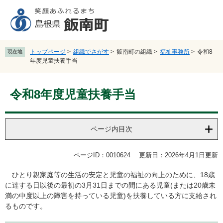
ペ
メ
ー
ニ
ジ
ュ
の
ー
先
を
トップページ
>
組織でさがす
>
飯南町の組織
>
福祉事務所
>
令和8
現在地
頭
飛
年度児童扶養手当
で
ば
す
し
本
。
て
令和8年度児童扶養手当
文
本
文
へ
ページ内目次
ページID：0010624
更新日：2026年4月1日更新
ひとり親家庭等の生活の安定と児童の福祉の向上のために、18歳
に達する日以後の最初の3月31日までの間にある児童(または20歳未
満の中度以上の障害を持っている児童)を扶養している方に支給され
るものです。