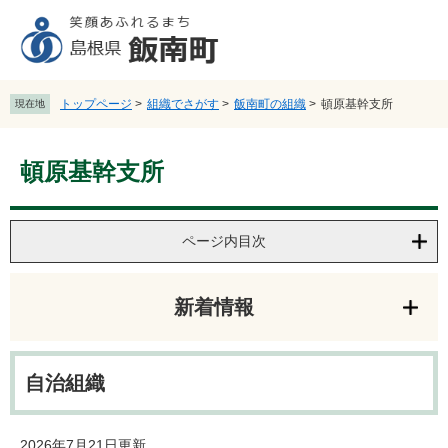
ペ
メ
ー
ニ
ジ
ュ
の
ー
先
を
トップページ
>
組織でさがす
>
飯南町の組織
>
頓原基幹支所
現在地
頭
飛
で
ば
本
す
し
頓原基幹支所
文
。
て
本
文
へ
ページ内目次
新着情報
自治組織
2026年7月21日更新