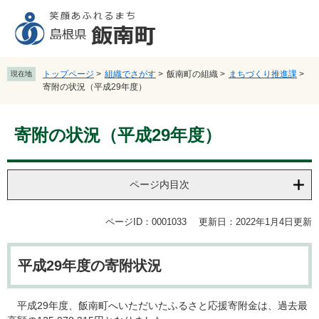
ペ
メ
ー
ニ
ジ
ュ
の
ー
先
を
トップページ
>
組織でさがす
>
飯南町の組織
>
まちづくり推進課
>
現在地
頭
飛
寄附の状況（平成29年度）
で
ば
す
し
本
。
て
寄附の状況（平成29年度）
文
本
文
へ
ページ内目次
ページID：0001033
更新日：2022年1月4日更新
平成29年度の寄附状況
平成29年度、飯南町へいただいたふるさと応援寄附金は、過去最