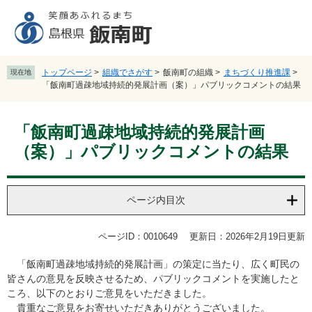
ペ
メ
ー
ニ
ジ
ュ
の
ー
先
を
トップページ
>
組織でさがす
>
飯南町の組織
>
まちづくり推進課
>
現在地
頭
飛
「飯南町過疎地域持続的発展計画（案）」パブリックコメントの結果
で
ば
す
し
本
。
て
「飯南町過疎地域持続的発展計画
文
本
（案）」パブリックコメントの結果
文
へ
ページ内目次
ページID：0010649
更新日：2026年2月19日更新
「飯南町過疎地域持続的発展計画」の策定に当たり、広く町民の
皆さんの意見を反映させるため、パブリックコメントを実施したと
ころ、以下のとおりご意見をいただきました。
貴重なご意見をお寄せいただきありがとうございました。