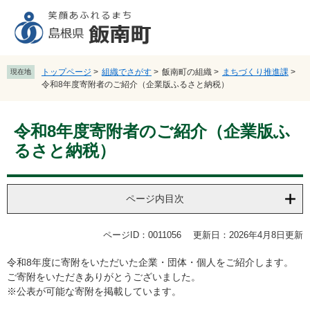
ペ
メ
ー
ニ
ジ
ュ
の
ー
先
を
トップページ
>
組織でさがす
>
飯南町の組織
>
まちづくり推進課
>
現在地
頭
飛
令和8年度寄附者のご紹介（企業版ふるさと納税）
で
ば
す
し
本
。
て
令和8年度寄附者のご紹介（企業版ふ
文
本
るさと納税）
文
へ
ページ内目次
ページID：0011056
更新日：2026年4月8日更新
令和8年度に寄附をいただいた企業・団体・個人をご紹介します。
ご寄附をいただきありがとうございました。
※公表が可能な寄附を掲載しています。