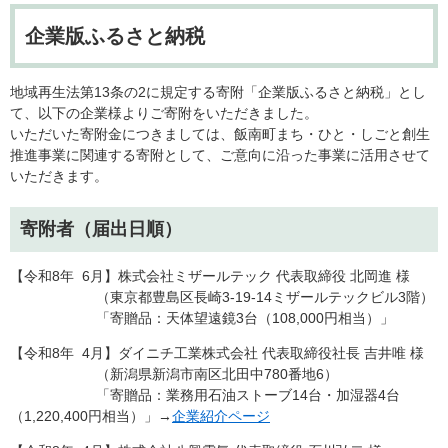
企業版ふるさと納税
地域再生法第13条の2に規定する寄附「企業版ふるさと納税」とし
て、以下の企業様よりご寄附をいただきました。
いただいた寄附金につきましては、飯南町まち・ひと・しごと創生
推進事業に関連する寄附として、ご意向に沿った事業に活用させて
いただきます。
寄附者（届出日順）
【令和8年 6月】株式会社ミザールテック 代表取締役 北岡進 様
​ （東京都豊島区長崎3-19-14ミザールテックビル3階）
「寄贈品：天体望遠鏡3台（108,000円相当）」
【令和8年 4月】ダイニチ工業株式会社 代表取締役社長 吉井唯 様
​ （新潟県新潟市南区北田中780番地6）
「寄贈品：業務用石油ストーブ14台・加湿器4台
（1,220,400円相当）」→
企業紹介ページ