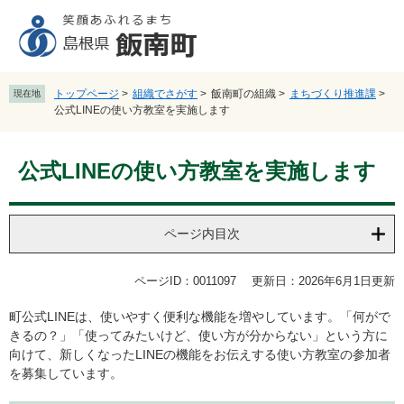
ペ
メ
ー
ニ
ジ
ュ
の
ー
先
を
トップページ
>
組織でさがす
>
飯南町の組織
>
まちづくり推進課
>
現在地
頭
飛
公式LINEの使い方教室を実施します
で
ば
す
し
本
。
て
公式LINEの使い方教室を実施します
文
本
文
へ
ページ内目次
ページID：0011097
更新日：2026年6月1日更新
町公式LINEは、使いやすく便利な機能を増やしています。「何がで
きるの？」「使ってみたいけど、使い方が分からない」という方に
向けて、新しくなったLINEの機能をお伝えする使い方教室の参加者
を募集しています。