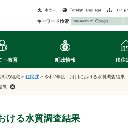
Foreign language
本文へ
サイト
G
キーワード検索
o
o
g
l
e
て・教育
町政情報
移住
カ
ス
タ
南町の組織
>
住民課
>
令和7年度 河川における水質調査結果
ム
結果
検
索
おける水質調査結果