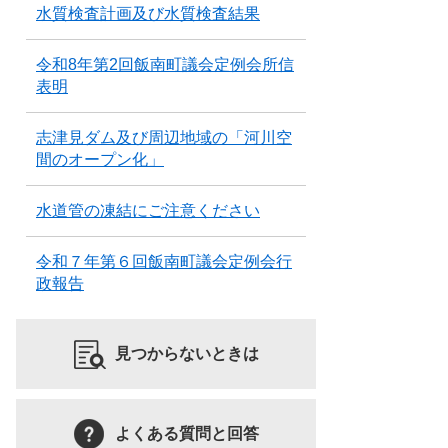
水質検査計画及び水質検査結果
令和8年第2回飯南町議会定例会所信
表明
志津見ダム及び周辺地域の「河川空
間のオープン化」
水道管の凍結にご注意ください
令和７年第６回飯南町議会定例会行
政報告
見つからないときは
よくある質問と回答