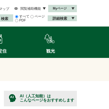
閲覧補助機能
Myページ
マップ
すべて
ページ
詳細検索
PDF
定住
観光
AI（人工知能）は
こんなページをおすすめします