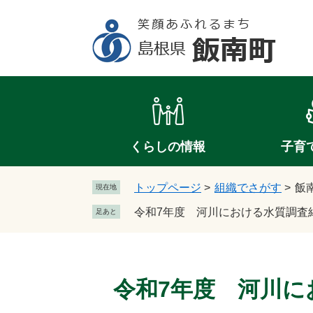
ペ
メ
ー
ニ
ジ
ュ
の
ー
先
を
頭
飛
で
ば
す
し
。
て
くらしの情報
子育
本
文
トップページ
>
組織でさがす
>
飯
現在地
へ
令和7年度 河川における水質調査
足あと
本
文
令和7年度 河川に