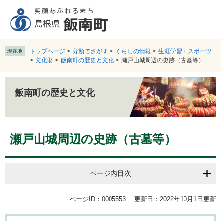
ペ
メ
ー
ニ
ジ
ュ
の
ー
先
を
トップページ
>
分類でさがす
>
くらしの情報
>
生涯学習・スポーツ
現在地
頭
飛
>
文化財
>
飯南町の歴史と文化
>
瀬戸山城周辺の史跡（古墓等）
で
ば
す
し
。
て
飯南町の歴史と文化
本
文
へ
本
瀬戸山城周辺の史跡（古墓等）
文
ページ内目次
ページID：0005553
更新日：2022年10月1日更新