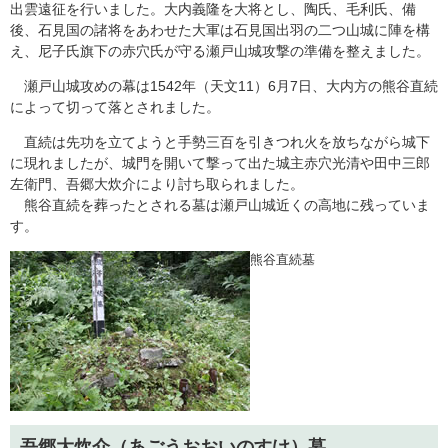
出雲遠征を行いました。大内義隆を大将とし、陶氏、毛利氏、備
後、石見国の諸将をあわせた大軍は石見国出羽の二つ山城に陣を構
え、尼子氏旗下の赤穴氏が守る瀬戸山城攻撃の準備を整えました。
瀬戸山城攻めの幕は1542年（天文11）6月7日、大内方の熊谷直続
によって切って落とされました。
直続は先功を立てようと手勢三百を引きつれ火を放ちながら城下
に現れましたが、城門を開いて撃って出た城主赤穴光清や田中三郎
左衛門、吾郷大炊介により討ち取られました。
熊谷直続を葬ったとされる墓は瀬戸山城近くの高地に残っていま
す。
​熊谷直続墓
吾郷大炊介（あごうおおいのすけ）墓