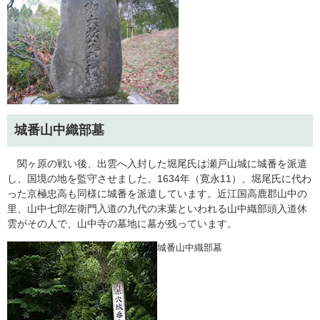
城番山中織部墓
関ヶ原の戦い後、出雲へ入封した堀尾氏は瀬戸山城に城番を派遣
し、国境の地を監守させました。1634年（寛永11）、堀尾氏に代わ
った京極忠高も同様に城番を派遣しています。近江国高鹿郡山中の
里、山中七郎左衛門入道の九代の末葉といわれる山中織部頭入道休
雲がその人で、山中寺の墓地に墓が残っています。
​城番山中織部墓