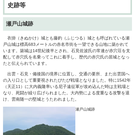
史跡等
瀬戸山城跡
衣掛（きぬかけ）城とも藤釣（ふじつる）城とも呼ばれている瀬
戸山城は標高683メートルの赤名市街を一望できる山地に築かれて
います。築城は14世紀後半とされ、石見佐波氏の常連が赤穴荘を支
配して赤穴氏を名乗ってこれに着手し、歴代の赤穴氏の居城となっ
たと伝えられています。
出雲・石見・備後国の境界に位置し、交通の要所、また出雲国へ
の入り口として重要視されたびたび戦場となりました。特に1542年
（天正11）に大内義隆率いる尼子遠征軍が攻め込んだ時は主戦場と
なり、死闘が繰り広げられました。大内勢による度重なる攻撃を退
け、雲南随一の堅城とうたわれました。
瀬戸山城跡