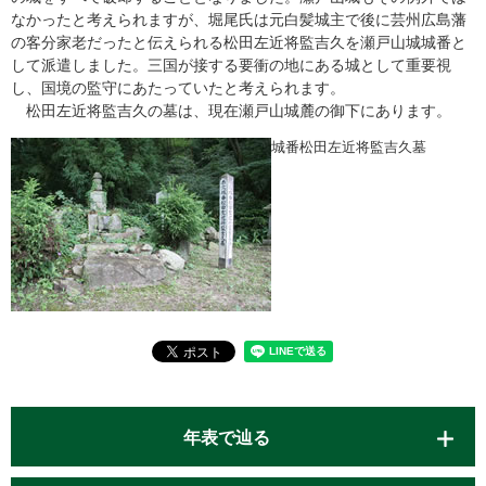
なかったと考えられますが、堀尾氏は元白髪城主で後に芸州広島藩
の客分家老だったと伝えられる松田左近将監吉久を瀬戸山城城番と
して派遣しました。三国が接する要衝の地にある城として重要視
し、国境の監守にあたっていたと考えられます。
松田左近将監吉久の墓は、現在瀬戸山城麓の御下にあります。
​城番松田左近将監吉久墓
年表で辿る