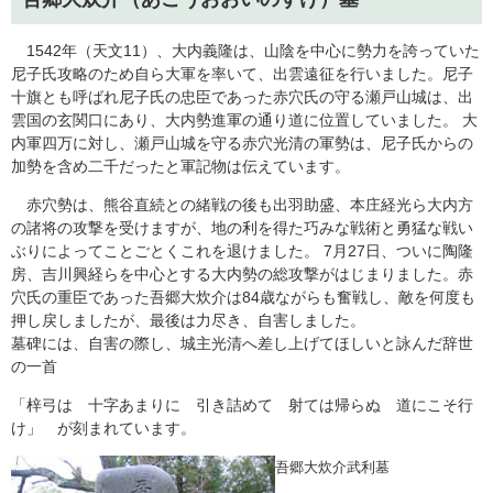
1542年（天文11）、大内義隆は、山陰を中心に勢力を誇っていた
尼子氏攻略のため自ら大軍を率いて、出雲遠征を行いました。尼子
十旗とも呼ばれ尼子氏の忠臣であった赤穴氏の守る瀬戸山城は、出
雲国の玄関口にあり、大内勢進軍の通り道に位置していました。 大
内軍四万に対し、瀬戸山城を守る赤穴光清の軍勢は、尼子氏からの
加勢を含め二千だったと軍記物は伝えています。
赤穴勢は、熊谷直続との緒戦の後も出羽助盛、本庄経光ら大内方
の諸将の攻撃を受けますが、地の利を得た巧みな戦術と勇猛な戦い
ぶりによってことごとくこれを退けました。 7月27日、ついに陶隆
房、吉川興経らを中心とする大内勢の総攻撃がはじまりました。赤
穴氏の重臣であった吾郷大炊介は84歳ながらも奮戦し、敵を何度も
押し戻しましたが、最後は力尽き、自害しました。
墓碑には、自害の際し、城主光清へ差し上げてほしいと詠んだ辞世
の一首
「梓弓は 十字あまりに 引き詰めて 射ては帰らぬ 道にこそ行
け」 が刻まれています。
吾郷大炊介武利墓