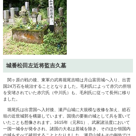
城番松田左近将監吉久墓
関ヶ原の戦の後、東軍の武将堀尾吉晴は月山富田城へ入り、出雲
国24万石を統治することとなりました。毛利氏によって赤穴の所領
を安堵されていた赤穴氏（中川氏）も、毛利氏に従って長州に移り
ました。
堀尾氏は出雲国へ入封後、瀬戸山城に大規模な改修を加え、総石
垣の近世城郭を構築しています。国境の要衝の城として兵を置いて
いたことも想像されます。1615年（元和1）、武家諸法度において
一国一城令が発令され、諸国の大名は居城を除き、そのほか領国内
の城をすべて破却することとなりました。瀬戸山城もその例外では