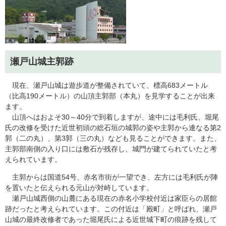
瀬戸山城主郭跡
現在、瀬戸山城は遊歩道が整備されていて、標高683メートル
（比高190メートル）の山頂主郭部（本丸）を見学することが出来
ます。
山頂へはおよそ30～40分で到着しますが、途中には毛利氏、堀尾
氏の改修を受けた近世初頭の総石垣の城郭の姿や主郭から連なる第2
郭（二の丸）、第3郭（三の丸）なども見ることができます。また、
主郭部南側の入り口には敷石が残存し、城門が建てられていたと考
えられています。
主郭からは国道54号、赤名市街が一望でき、左方には毛利氏が陣
を置いたと伝えられる元山が対峙しています。
瀬戸山城西側の山麓にある現在の赤名小学校付近は家臣らの居館
跡だったと考えられています。この付近は「殿町」と呼ばれ、瀬戸
山城の最終改修者であった堀尾氏による近世城下町の痕跡を残して