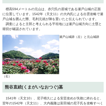
標高594メートルの元山は、赤穴氏の居城である瀬戸山城の正面
に位置しています。1542年（天文11）の大内氏による出雲攻略で瀬
戸山城を囲んだ際、毛利元就が陣を置いたと伝えられています。
調査によると主郭と考えられる平坦地には瀬戸山城方向に土塁と
堀切が確認されています。
​瀬戸山城跡（左）と元山城跡
（右）
熊谷直続(くまがいなおつぐ)墓
1541年（天文10）、尼子晴久による安芸攻めが失敗に終わると、
翌年の1542年（天文11）、大内義隆は富田城の尼子氏を攻略すべく