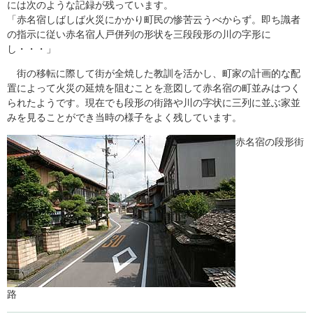
には次のような記録が残っています。
「赤名宿しばしば火災にかかり町民の惨苦云うべからず。即ち識者
の指示に従い赤名宿人戸併列の形状を三段段形の川の字形に
し・・・」
街の移転に際して街が全焼した教訓を活かし、町家の計画的な配
置によって火災の延焼を阻むことを意図して赤名宿の町並みはつく
られたようです。現在でも段形の街路や川の字状に三列に並ぶ家並
みを見ることができ当時の様子をよく残しています。
​赤名宿の段形街
路