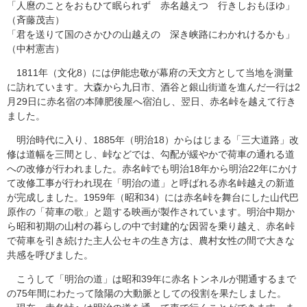
「人麿のことをおもひて眠られず 赤名越えつゝ行きしおもほゆ」
（斉藤茂吉）
「君を送りて国のさかひの山越えの 深き峡路にわかれけるかも」
（中村憲吉）
1811年（文化8）には伊能忠敬が幕府の天文方として当地を測量
に訪れています。大森から九日市、酒谷と銀山街道を進んだ一行は2
月29日に赤名宿の本陣肥後屋へ宿泊し、翌日、赤名峠を越えて行き
ました。
明治時代に入り、1885年（明治18）からはじまる「三大道路」改
修は道幅を三間とし、峠などでは、勾配が緩やかで荷車の通れる道
への改修が行われました。赤名峠でも明治18年から明治22年にかけ
て改修工事が行われ現在「明治の道」と呼ばれる赤名峠越えの新道
が完成しました。1959年（昭和34）には赤名峠を舞台にした山代巴
原作の「荷車の歌」と題する映画が製作されています。明治中期か
ら昭和初期の山村の暮らしの中で封建的な因習を乗り越え、赤名峠
で荷車を引き続けた主人公セキの生き方は、農村女性の間で大きな
共感を呼びました。
こうして「明治の道」は昭和39年に赤名トンネルが開通するまで
の75年間にわたって陰陽の大動脈としての役割を果たしました。