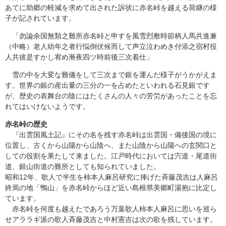
あてに助郷の軽減を求めて出された訴状に赤名峠を越える荷継の様
子が記されています。
「勿論余国無類之難所赤名峠と申すを風雪烈敷時節柄人馬共進兼
（中略）老人幼年之者行悩倒伏候而して声立泣わめき付添之宿村役
人共彼是すかし宥め漸夜四ツ時前後三次着仕」
雪の中を大変な難儀をして三次まで銀を運んだ様子がうかがえま
す。世界の銀の産出量の三分の一を占めたといわれる石見銀です
が、歴史の表舞台の陰にはたくさんの人々の苦労があったことを忘
れてはいけないようです。
赤名峠の歴史
『出雲国風土記』にその名を残す赤名峠は出雲国・備後国の境に
位置し、古くから山陽から山陰へ、また山陰から山陽への玄関口と
しての役割を果たして来ました。江戸時代においては宍道・尾道街
道、銀山街道の難所としても知られていました。
昭和12年、歌人で半生を柿本人麻呂研究に捧げた斉藤茂吉は人麻呂
終焉の地「鴨山」を赤名峠からほど近い島根県美郷町湯抱に比定し
ています。
赤名峠を何度も越えたであろう万葉歌人柿本人麻呂に思いを巡ら
せアララギ派の歌人斉藤茂吉と中村憲吉は次の歌を残しています。