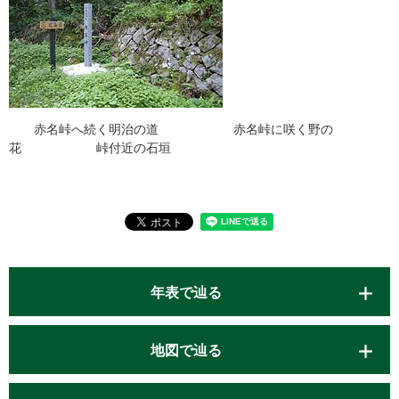
赤名峠へ続く明治の道 赤名峠に咲く野の
花 峠付近の石垣
年表で辿る
地図で辿る