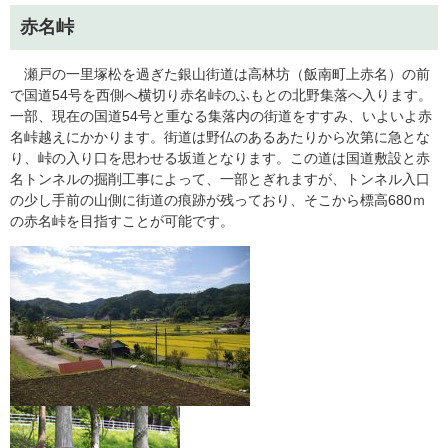
赤名峠
瀬戸の一里塚松を過ぎた銀山街道は高林坊（飯南町上赤名）の前
で国道54号を西側へ横切り赤名峠のふもとの北野集落へ入ります。
一部、現在の国道54号と重なる集落内の街道をすすみ、いよいよ赤
名峠越えにかかります。街道は野仏のあるあたりから次第に急とな
り、峠の入り口を思わせる坂道となります。この道は国道敷設と赤
名トンネルの掘削工事によって、一部とぎれますが、トンネル入口
の少し手前の山側に街道の痕跡が残っており、そこから標高680ｍ
の赤名峠を目指すことが可能です。