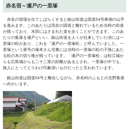
赤名宿～瀬戸の一里塚
赤名の宿場を出てしばらくすると銀山街道は国道54号東側の山手
を進みます。このあたりは現在の国道と離れているため当時の街道
が残っており、水田にはさまれた道を歩くことができます。このあ
たりの集落を瀬戸といい、銀山街道を人々が往来していた頃には一
里塚の松があり、これを「瀬戸の一里塚松」と呼んでいました。一
里塚という屋号の塚本さん宅裏には当時の一里塚の松の子孫にあた
る松の木の切り株が残っています。「瀬戸の一里塚松」は松江城か
らも広島城からも二十二里の距離があるとされ、一里塚の中でも、
旅人にとってとりわけ印象深いものだったと言われています。
銀山街道は国道54号と離合しながら、赤名峠のふもとの北野集落
へ向かいます。