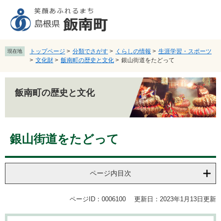
ペ
メ
ー
ニ
ジ
ュ
の
ー
先
を
トップページ
>
分類でさがす
>
くらしの情報
>
生涯学習・スポーツ
現在地
頭
飛
>
文化財
>
飯南町の歴史と文化
>
銀山街道をたどって
で
ば
す
し
。
て
飯南町の歴史と文化
本
文
へ
本
銀山街道をたどって
文
ページ内目次
ページID：0006100
更新日：2023年1月13日更新