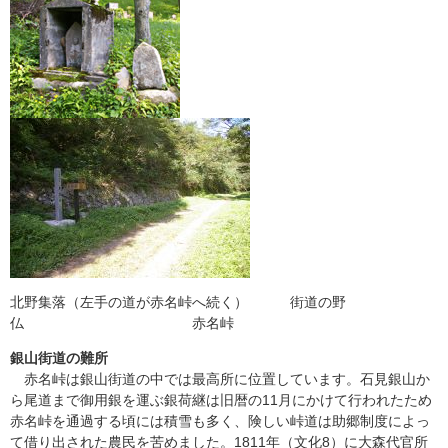
北野集落（左手の道が赤名峠へ続く） 街道の野
仏 赤名峠
銀山街道の難所
赤名峠は銀山街道の中では最高所に位置しています。石見銀山か
ら尾道まで御用銀を運ぶ銀荷継は旧暦の11月にかけて行われたため
赤名峠を通過する頃には積雪も多く、険しい峠道は助郷制度によっ
て借り出された農民を苦めました。1811年（文化8）に大森代官所