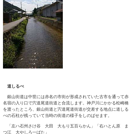
道しるべ
銀山街道は中世には赤名の市街が形成されていた古市を通って赤
名宿の入り口で宍道尾道街道と合流します。神戸川にかかる松崎橋
を渡ったところ、銀山街道と宍道尾道街道が交差する地点に道しる
べの石柱が残っていて当時の街道の様子をしのばせます。
「左ハ石州さけ谷 大田 大もり五百らかん」「右ハとん原 ま
つ江 大やしろ一ばた」