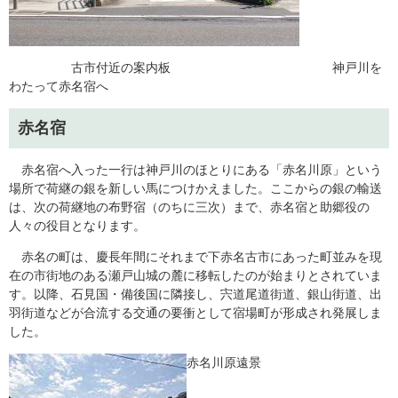
古市付近の案内板 神戸川を
わたって赤名宿へ
赤名宿
赤名宿へ入った一行は神戸川のほとりにある「赤名川原」という
場所で荷継の銀を新しい馬につけかえました。ここからの銀の輸送
は、次の荷継地の布野宿（のちに三次）まで、赤名宿と助郷役の
人々の役目となります。
赤名の町は、慶長年間にそれまで下赤名古市にあった町並みを現
在の市街地のある瀬戸山城の麓に移転したのが始まりとされていま
す。以降、石見国・備後国に隣接し、宍道尾道街道、銀山街道、出
羽街道などが合流する交通の要衝として宿場町が形成され発展しま
した。
赤名川原遠景