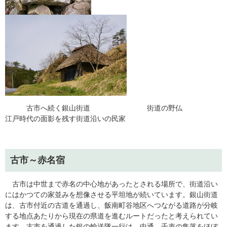
古市へ続く銀山街道 街道の野仏
江戸時代の面影を残す街道沿いの民家
古市～赤名宿
古市は中世まで赤名の中心地があったとされる場所で、街道沿い
にはかつての家並みを想像させる平坦地が続いています。銀山街道
は、古市付近の古道を通過し、飯南町谷地区へつながる道路が分岐
する地点あたりから現在の県道を進むルートだったと考えられてい
ます。古市を通過した銀の輸送隊一行は、中通、千束の集落をほぼ