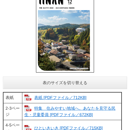
表のサイズを切り替える
表紙
表紙 [PDFファイル／712KB]
2-3ペー
特集 住みやすい地域へ。あなたを見守る民
ジ
生・児童委員 [PDFファイル／672KB]
4-5ペー
ひといきいき [PDFファイル／715KB]