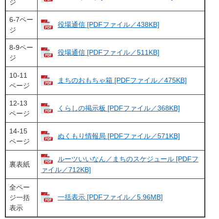
ジ
6-7ペー
役場通信 [PDFファイル／438KB]
ジ
8-9ペー
役場通信 [PDFファイル／511KB]
ジ
10-11
まちのおもちゃ箱 [PDFファイル／475KB]
ページ
12-13
くらしの掲示板 [PDFファイル／368KB]
ページ
14-15
ぬくもり情報局 [PDFファイル／571KB]
ページ
ルーツいいなん／まちのスケジュール [PDFフ
裏表紙
ァイル／712KB]
全ペー
一括表示 [PDFファイル／5.96MB]
ジ一括
表示