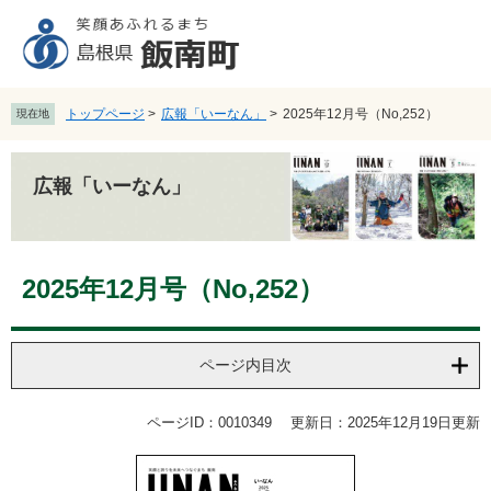
ペ
メ
ー
ニ
ジ
ュ
の
ー
先
を
トップページ
>
広報「いーなん」
>
2025年12月号（No,252）
現在地
頭
飛
で
ば
す
し
広報「いーなん」
。
て
本
文
本
へ
2025年12月号（No,252）
文
ページ内目次
ページID：0010349
更新日：2025年12月19日更新