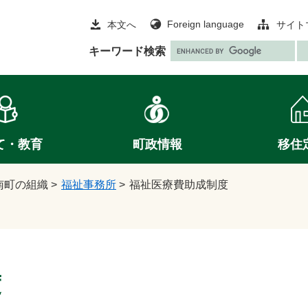
Foreign language
本文へ
サイト
G
キーワード検索
o
o
g
l
e
て・教育
町政情報
移住
カ
ス
タ
南町の組織
>
福祉事務所
>
福祉医療費助成制度
ム
検
索
度