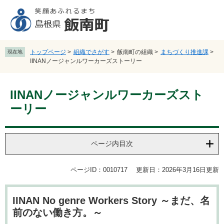
ペ
メ
ー
ニ
ジ
ュ
の
ー
先
を
トップページ
>
組織でさがす
>
飯南町の組織
>
まちづくり推進課
>
現在地
頭
飛
IINANノージャンルワーカーズストーリー
で
ば
す
し
本
。
て
IINANノージャンルワーカーズスト
文
本
ーリー
文
へ
ページ内目次
ページID：0010717
更新日：2026年3月16日更新
IINAN No genre Workers Story ～まだ、名
前のない働き方。～