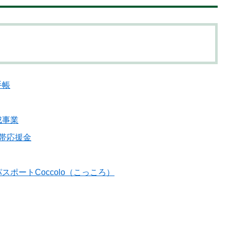
手帳
成事業
帯応援金
ポートCoccolo（こっころ）