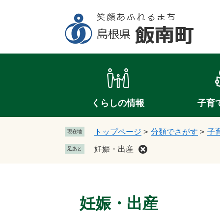
ペ
メ
ー
ニ
ジ
ュ
の
ー
先
を
頭
飛
で
ば
す
し
。
て
くらしの情報
子育
本
文
トップページ
>
分類でさがす
>
子
現在地
へ
妊娠・出産
足あと
本
文
妊娠・出産