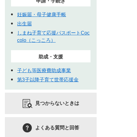
申請・手続き
妊娠届・母子健康手帳
出生届
しまね子育て応援パスポートCoc
colo（こっころ）
助成・支援
子ども等医療費助成事業
第3子以降子育て世帯応援金
見つからないときは
よくある質問と回答