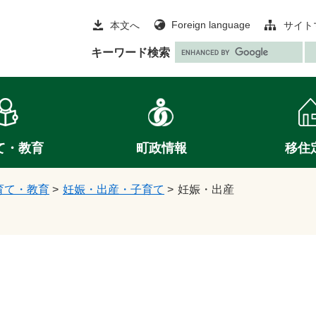
Foreign language
本文へ
サイト
G
キーワード検索
o
o
g
l
e
て・教育
町政情報
移住
カ
ス
タ
育て・教育
>
妊娠・出産・子育て
>
妊娠・出産
ム
検
索