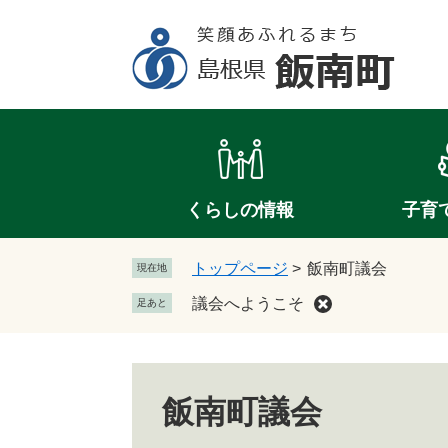
ペ
メ
ー
ニ
ジ
ュ
の
ー
先
を
頭
飛
で
ば
す
し
。
て
くらしの情報
子育
本
文
トップページ
>
飯南町議会
現在地
へ
議会へようこそ
足あと
飯南町議会