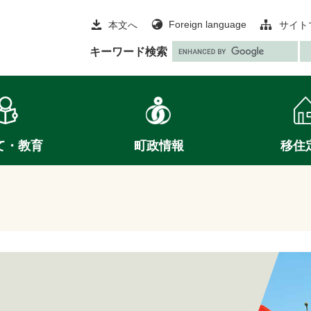
Foreign language
本文へ
サイト
G
キーワード検索
o
o
g
l
e
て・教育
町政情報
移住
カ
ス
タ
ム
検
索