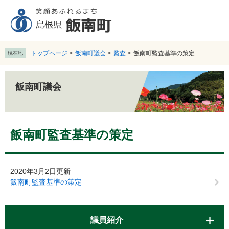
ペ
メ
ー
ニ
ジ
ュ
の
ー
先
を
トップページ
>
飯南町議会
>
監査
>
飯南町監査基準の策定
現在地
頭
飛
で
ば
す
し
飯南町議会
。
て
本
文
本
へ
飯南町監査基準の策定
文
2020年3月2日更新
飯南町監査基準の策定
議員紹介