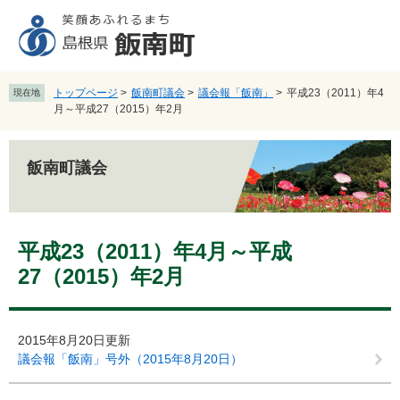
ペ
メ
ー
ニ
ジ
ュ
の
ー
先
を
トップページ
>
飯南町議会
>
議会報「飯南」
>
平成23（2011）年4
現在地
頭
飛
月～平成27（2015）年2月
で
ば
す
し
。
て
飯南町議会
本
文
へ
本
平成23（2011）年4月～平成
文
27（2015）年2月
2015年8月20日更新
議会報「飯南」号外（2015年8月20日）